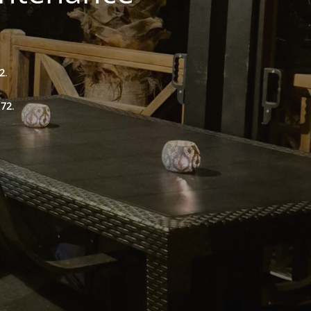
2
.
 72
.