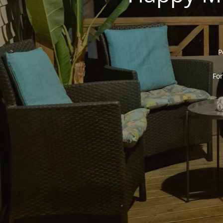
P
For