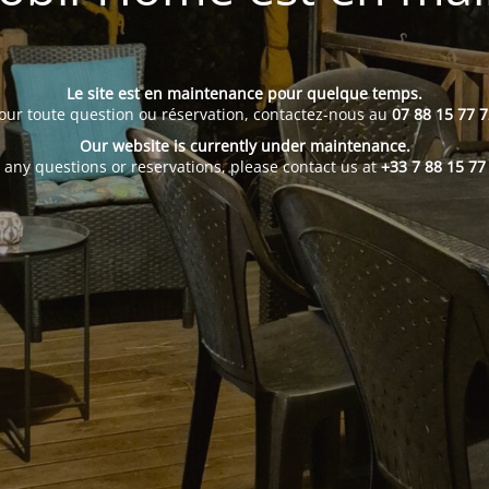
Le site est en maintenance pour quelque temps.
our toute question ou réservation, contactez-nous au
07 88 15 77 7
Our website is currently under maintenance.
 any questions or reservations, please contact us at
+33 7 88 15 77