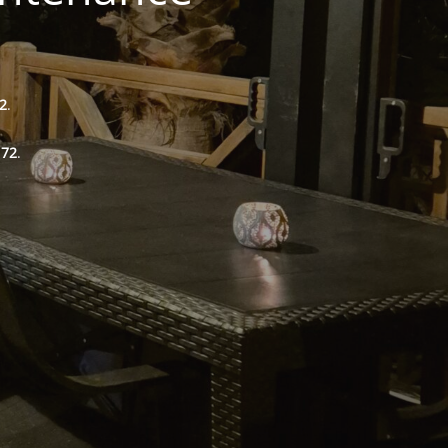
2
.
 72
.