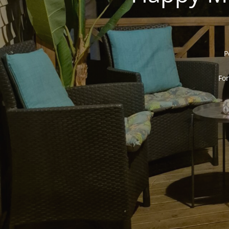
P
For